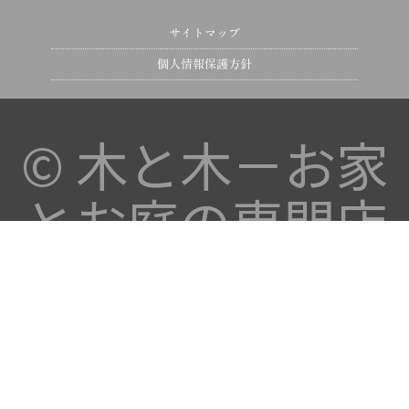
サイトマップ
個人情報保護方針
©
木と木－お家
とお庭の専門店
－
. / produced
by
design studio
1px