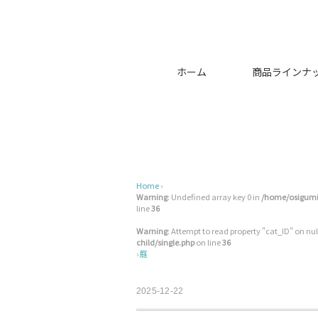
ホーム
商品ラインナ
Home
›
Warning
: Undefined array key 0 in
/home/osigumi/
line
36
Warning
: Attempt to read property "cat_ID" on nul
child/single.php
on line
36
›
庭
2025-12-22