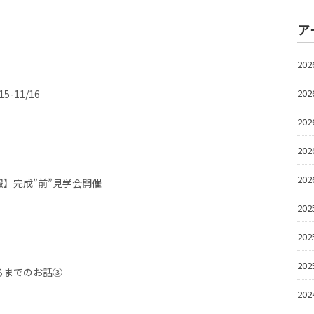
ア
20
20
5-11/16
20
20
20
】完成”前”見学会開催
20
20
20
るまでのお話③
20