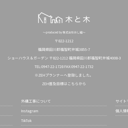
～produced by 株式会社おし組～
〒822-1212
福岡県田川郡福智町弁城3855-7
ショーハウス＆ガーデン 〒822-1212 福岡県田川郡福智町弁城4008-3
TEL:0947-22-1728
FAX:0947-22-1732
※ZEHプランナーへ登録しました。
ZEH普及目標はこちらから
外構工事について
サイト
Instagram
個人情
TikTok