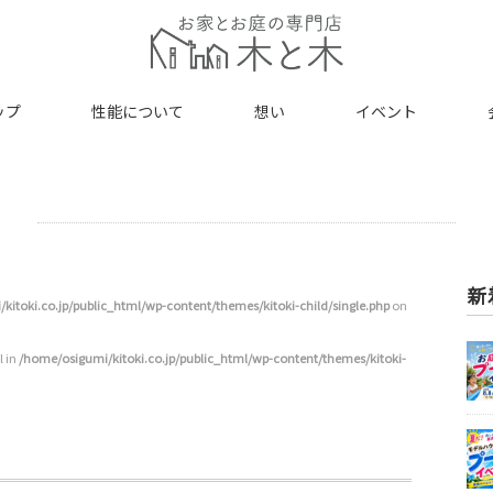
ップ
性能について
想い
イベント
新
kitoki.co.jp/public_html/wp-content/themes/kitoki-child/single.php
on
l in
/home/osigumi/kitoki.co.jp/public_html/wp-content/themes/kitoki-