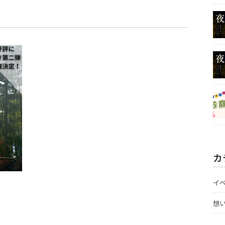
カ
イ
想