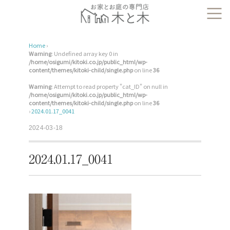
Home
›
Warning
: Undefined array key 0 in
/home/osigumi/kitoki.co.jp/public_html/wp-
content/themes/kitoki-child/single.php
on line
36
Warning
: Attempt to read property "cat_ID" on null in
/home/osigumi/kitoki.co.jp/public_html/wp-
content/themes/kitoki-child/single.php
on line
36
›
2024.01.17_0041
2024-03-18
2024.01.17_0041