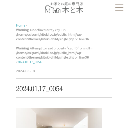
Home
›
Warning
: Undefined array key 0 in
/home/osigumi/kitoki.co.jp/public_html/wp-
content/themes/kitoki-child/single.php
on line
36
Warning
: Attempt to read property "cat_ID" on null in
/home/osigumi/kitoki.co.jp/public_html/wp-
content/themes/kitoki-child/single.php
on line
36
›
2024.01.17_0054
2024-03-18
2024.01.17_0054