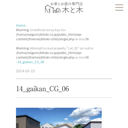
Home
›
Warning
: Undefined array key 0 in
/home/osigumi/kitoki.co.jp/public_html/wp-
content/themes/kitoki-child/single.php
on line
36
Warning
: Attempt to read property "cat_ID" on null in
/home/osigumi/kitoki.co.jp/public_html/wp-
content/themes/kitoki-child/single.php
on line
36
›
14_gaikan_CG_06
2024-03-15
14_gaikan_CG_06