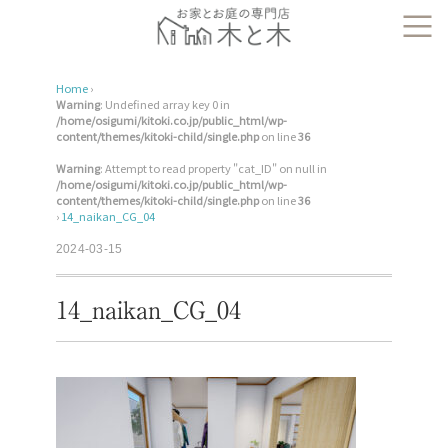
Home
›
Warning
: Undefined array key 0 in
/home/osigumi/kitoki.co.jp/public_html/wp-
content/themes/kitoki-child/single.php
on line
36
Warning
: Attempt to read property "cat_ID" on null in
/home/osigumi/kitoki.co.jp/public_html/wp-
content/themes/kitoki-child/single.php
on line
36
›
14_naikan_CG_04
2024-03-15
14_naikan_CG_04